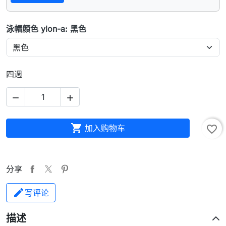
泳帽顏色 ylon-a: 黑色
四週



加入购物车
favorite_border
分享
写评论
描述