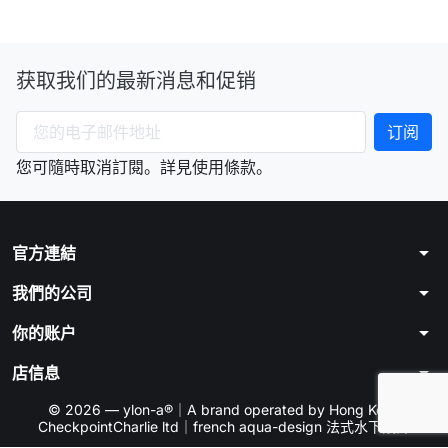
获取我们的最新消息和促销
您可隨時取消訂閱。詳見使用條款。
arrow_drop_down
官方連結
arrow_drop_down
我們的公司
arrow_drop_down
你的账户
arrow_drop_down
店信息
© 2026 — ylon-a®｜A brand operated by Hong Kong
CheckpointCharlie ltd｜french aqua-design 法式水下設計