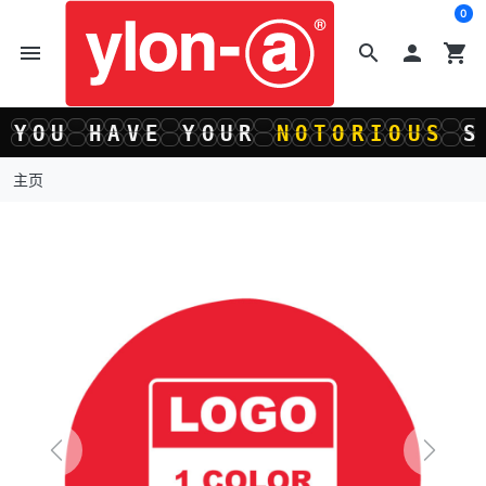
0
menu
search

shopping_cart
Y
O
U
H
A
V
E
Y
O
U
R
N
O
T
O
R
I
O
U
S
S
Y
O
U
H
A
V
E
Y
O
U
R
N
O
T
O
R
I
O
U
S
S
主页
Previous
Next