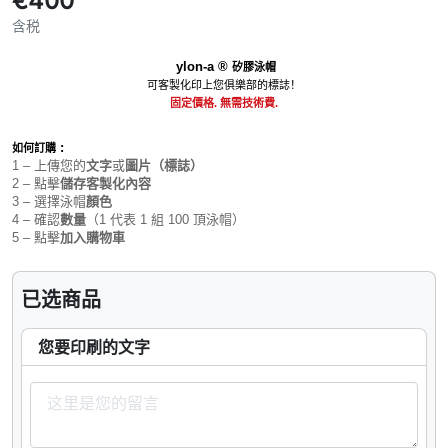
€400
含税
ylon-a ®
矽膠泳帽
可客製化印上您俱樂部的標誌！
固定價格. 無需技術費.
:
如何訂購
1 – 上傳您的
文字
或
圖片（標誌）
2 – 點擊
儲存客製化內容
3 – 選擇泳帽
顏色
4 – 確認
數量
（1 代表 1 組 100 頂泳帽）
5 – 點擊
加入購物車
已选商品
您要印刷的文字