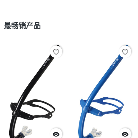
最畅销产品
favorite_border
favorite_border

