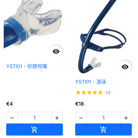


YSTI01 - 矽膠咬嘴
YSTI01 - 游泳
(1)
€4
€18




加入购物车
加入购物车

