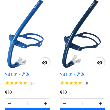
·
自
由
潜
水
前
置
呼
吸
管


全
球
YSTI01 - 游泳
YSTI01 - 游泳
標
準
(2)
(1)
的
€18
€18
起
源



