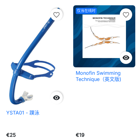
仅当在线时
favorite_border
favorite_border

Monofin Swimming
Technique（英文版)

YSTA01 - 蹼泳
€25
€19