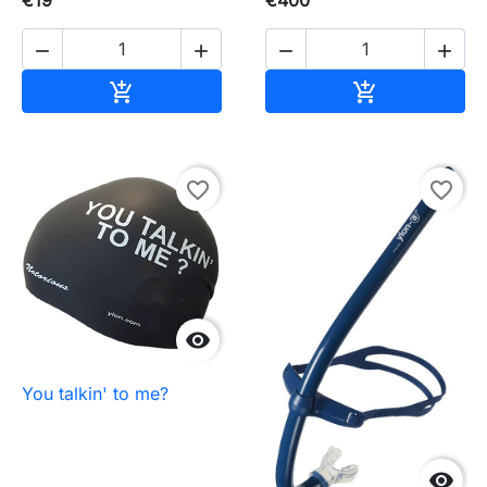




加入购物车
加入购物车


favorite_border
favorite_border

You talkin' to me?
