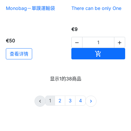
Monobag－單蹼運輸袋
There can be only One
€9
€50


加入购物车

查看详情
显示1的38商品
1
2
3
4

