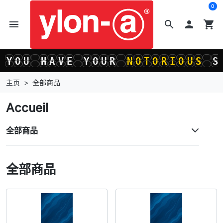
0
menu
search

shopping_cart
U
H
A
V
E
Y
O
U
R
N
O
T
O
R
I
O
U
S
S
I
L
U
H
A
V
E
Y
O
U
R
N
O
T
O
R
I
O
U
S
S
I
L
主页
全部商品
Accueil
全部商品
全部商品