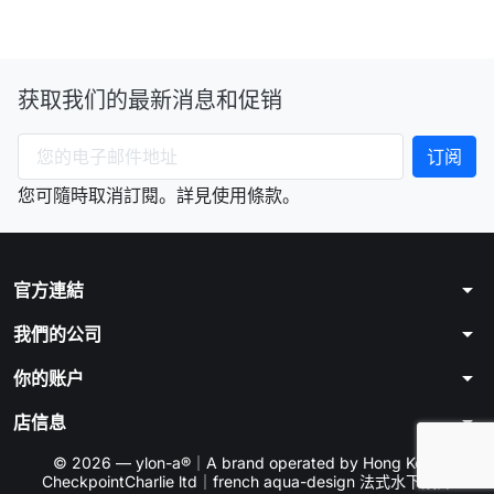
获取我们的最新消息和促销
您可隨時取消訂閱。詳見使用條款。
arrow_drop_down
官方連結
arrow_drop_down
我們的公司
arrow_drop_down
你的账户
arrow_drop_down
店信息
© 2026 — ylon-a®｜A brand operated by Hong Kong
CheckpointCharlie ltd｜french aqua-design 法式水下設計