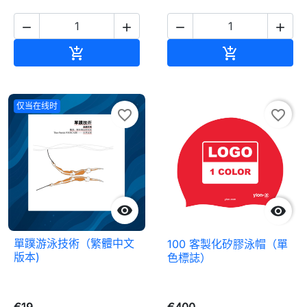




加入购物车
加入购物车


仅当在线时
favorite_border
favorite_border


單蹼游泳技術（繁體中文
100 客製化矽膠泳帽（單
版本)
色標誌）
€19
€400