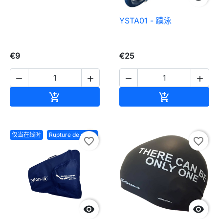
YSTA01 - 蹼泳
€9
€25




加入购物车
加入购物车


仅当在线时
Rupture de stock
favorite_border
favorite_border

