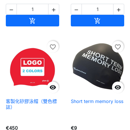




加入购物车
加入购物车


favorite_border
favorite_border


Short term memory loss
客製化矽膠泳帽（雙色標
誌）
€450
€9