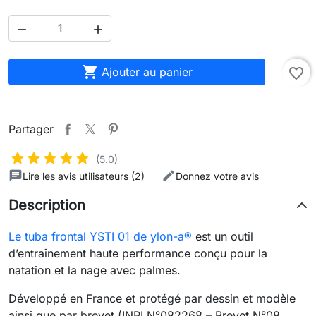



Ajouter au panier
favorite_border
Partager
(5.0)
Lire les avis utilisateurs (2)
Donnez votre avis
Description
Le tuba frontal YSTI 01 de ylon-a®
est un outil
d’entraînement haute performance conçu pour la
natation et la nage avec palmes.
Développé en France et protégé par dessin et modèle
ainsi que par brevet (INPI N°082268 – Brevet N°08