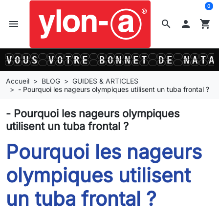
0
menu
search

shopping_cart
O
U
S
V
O
T
R
E
B
O
N
N
E
T
D
E
N
A
T
A
T
O
U
S
V
O
T
R
E
B
O
N
N
E
T
D
E
N
A
T
A
T
Accueil
BLOG
GUIDES & ARTICLES
- Pourquoi les nageurs olympiques utilisent un tuba frontal ?
- Pourquoi les nageurs olympiques
utilisent un tuba frontal ?
Pourquoi les nageurs
olympiques utilisent
un tuba frontal ?