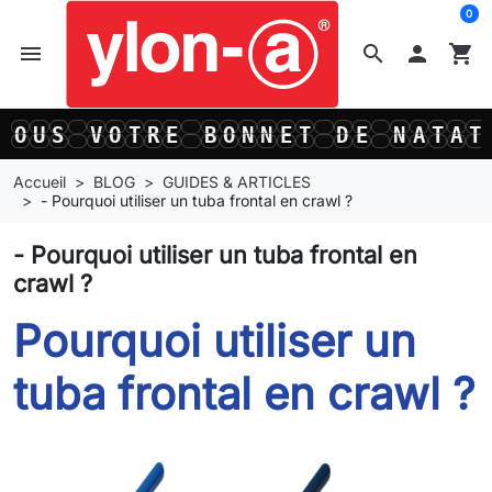
0
menu
search

shopping_cart
O
U
S
V
O
T
R
E
B
O
N
N
E
T
D
E
N
A
T
A
T
O
U
S
V
O
T
R
E
B
O
N
N
E
T
D
E
N
A
T
A
T
Accueil
BLOG
GUIDES & ARTICLES
- Pourquoi utiliser un tuba frontal en crawl ?
- Pourquoi utiliser un tuba frontal en
crawl ?
Pourquoi utiliser un
tuba frontal en crawl ?