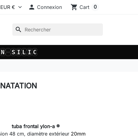

shopping_cart
0
Connexion
Cart
search
S
I
L
I
C
O
N
S
I
L
I
C
O
N
- NATATION
tuba frontal ylon-a ®
ion 48 cm, diamètre extérieur
20mm