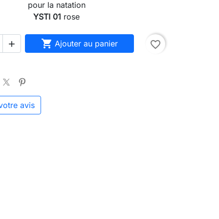
pour la natation
YSTI 01
rose

Ajouter au panier
favorite_border

otre avis
sea