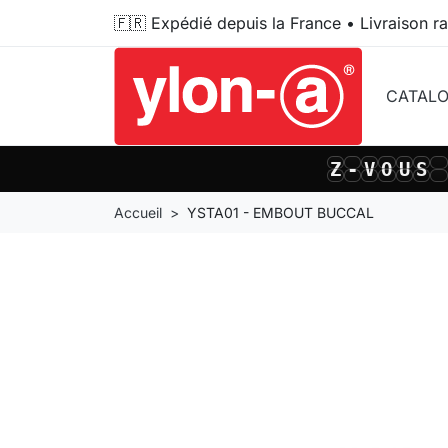
🇫🇷 Expédié depuis la France • Livraison r
CATAL
-
V
O
U
S
V
-
V
O
U
S
V
Accueil
YSTA01 - EMBOUT BUCCAL