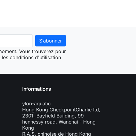
 moment. Vous trouverez pour
les conditions d'utilisation
Informations
ylon-aquatic
Hong Kong CheckpointCharlie ltd,
2301, Bayfield Building, 99
hennessy road, Wanchai - Hong
Kong
R.A.S. chinoise de Hong Kong