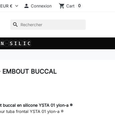

shopping_cart
0
Connexion
Cart
search
S
I
L
I
C
O
S
I
L
I
C
O
 - EMBOUT BUCCAL
 buccal en silicone YSTA 01 ylon-a ®
ur tuba frontal YSTA 01 ylon-a ®