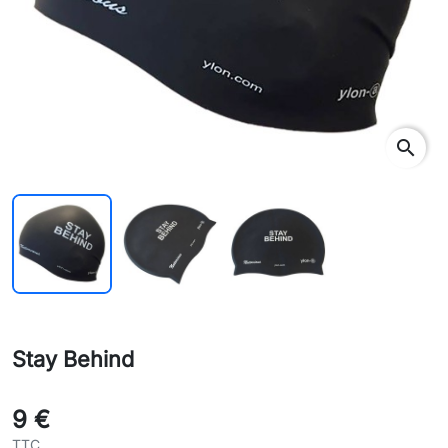
search
Stay Behind
9 €
TTC