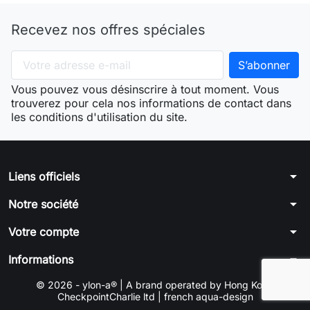
Recevez nos offres spéciales
Vous pouvez vous désinscrire à tout moment. Vous
trouverez pour cela nos informations de contact dans
les conditions d'utilisation du site.
arrow_drop_down
Liens officiels
arrow_drop_down
Notre société
arrow_drop_down
Votre compte
arrow_drop_down
Informations
© 2026 - ylon-a® | A brand operated by Hong Kong
CheckpointCharlie ltd | french aqua-design