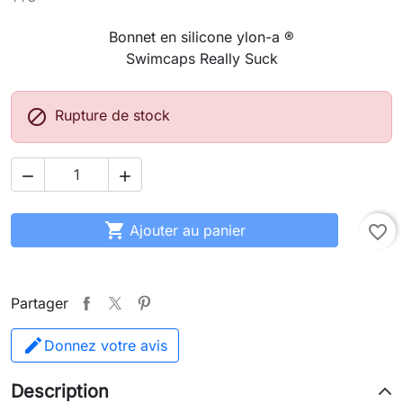
Bonnet en silicone ylon-a ®
Swimcaps Really Suck

Rupture de stock



Ajouter au panier
favorite_border
Partager
Donnez votre avis
Description