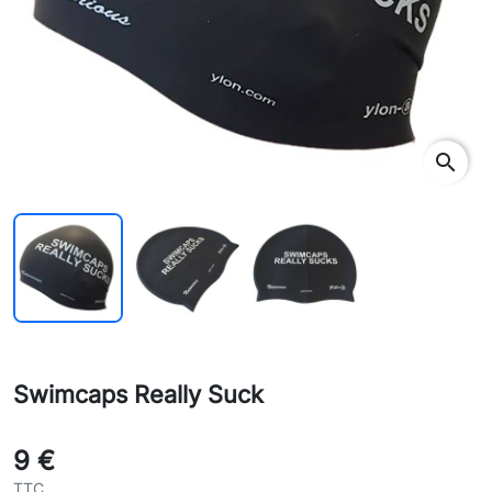
search
Swimcaps Really Suck
9 €
TTC