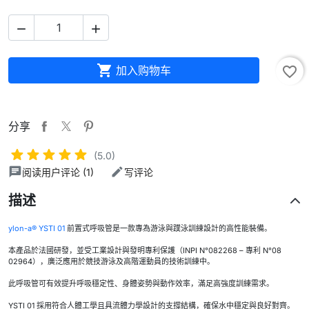



加入购物车
favorite_border
分享
(5.0)
阅读用户评论 (1)
写评论
描述
ylon-a® YSTI 01
前置式呼吸管是一款專為游泳與蹼泳訓練設計的高性能裝備。
本產品於法國研發，並受工業設計與發明專利保護（INPI N°082268 – 專利 N°08
02964），廣泛應用於競技游泳及高階運動員的技術訓練中。
此呼吸管可有效提升呼吸穩定性、身體姿勢與動作效率，滿足高強度訓練需求。
YSTI 01 採用符合人體工學且具流體力學設計的支撐結構，確保水中穩定與良好對齊。