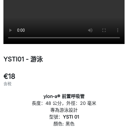
YSTI01 - 游泳
€18
含税
ylon-a® 前置呼吸管
長度：48 公分，外徑：20 毫米
專為游泳設計
型號：
YSTI 01
顏色: 黑色