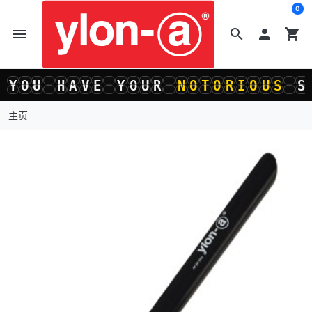
0
menu
search

shopping_cart
O
U
H
A
V
E
Y
O
U
R
N
O
T
O
R
I
O
U
S
S
I
O
U
H
A
V
E
Y
O
U
R
N
O
T
O
R
I
O
U
S
S
I
主页