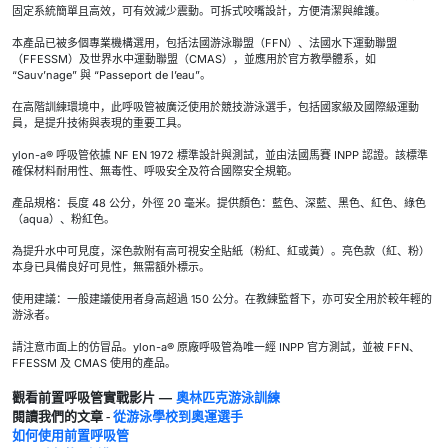
固定系統簡單且高效，可有效減少震動。可拆式咬嘴設計，方便清潔與維護。
本產品已被多個專業機構選用，包括法國游泳聯盟（FFN）、法國水下運動聯盟
（FFESSM）及世界水中運動聯盟（CMAS），並應用於官方教學體系，如
“Sauv’nage” 與 “Passeport de l’eau”。
在高階訓練環境中，此呼吸管被廣泛使用於競技游泳選手，包括國家級及國際級運動
員，是提升技術與表現的重要工具。
ylon-a® 呼吸管依據 NF EN 1972 標準設計與測試，並由法國馬賽 INPP 認證。該標準
確保材料耐用性、無毒性、呼吸安全及符合國際安全規範。
產品規格：長度 48 公分，外徑 20 毫米。提供顏色：藍色、深藍、黑色、紅色、綠色
（aqua）、粉紅色。
為提升水中可見度，深色款附有高可視安全貼紙（粉紅、紅或黃）。亮色款（紅、粉）
本身已具備良好可見性，無需額外標示。
使用建議：一般建議使用者身高超過 150 公分。在教練監督下，亦可安全用於較年輕的
游泳者。
請注意市面上的仿冒品。ylon-a® 原廠呼吸管為唯一經 INPP 官方測試，並被 FFN、
FFESSM 及 CMAS 使用的產品。
—
奧林匹克游泳訓練
觀看前置呼吸管實戰影片
閱讀我們的文章 -
從游泳學校到奧運選手
如何使用前置呼吸管