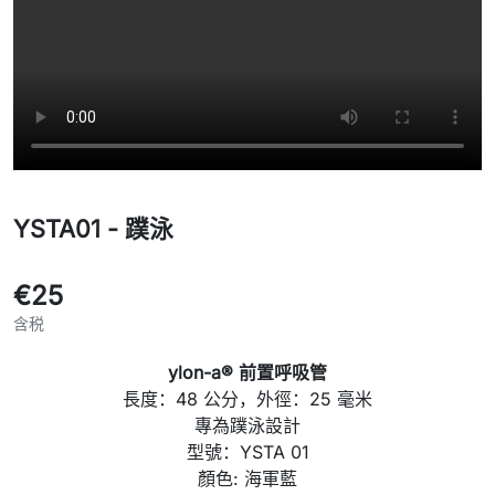
YSTA01 - 蹼泳
€25
含税
ylon-a® 前置呼吸管
長度：48 公分，外徑：25 毫米
專為蹼泳設計
型號：YSTA 01
顏色: 海軍藍