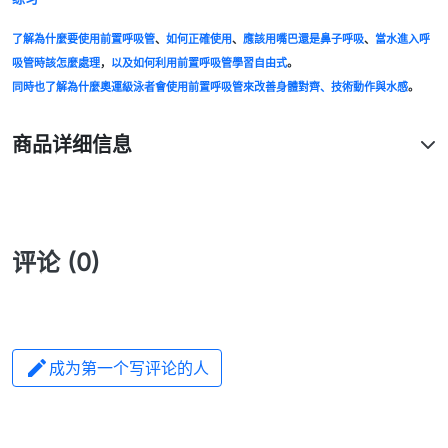
了解為什麼要使用前置呼吸管
、
如何正確使用
、
應該用嘴巴還是鼻子呼吸
、
當水進入呼
吸管時該怎麼處理
，
以及如何利用前置呼吸管學習自由式
。
同時也了解為什麼奧運級泳者會使用前置呼吸管來改善身體對齊、技術動作與水感
。
商品详细信息
评论 (0)

成为第一个写评论的人