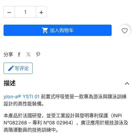



加入购物车
favorite_border
分享
写评论
描述
ylon-a® YSTI 01
前置式呼吸管是一款專為游泳與蹼泳訓練
設計的高性能裝備。
本產品於法國研發，並受工業設計與發明專利保護（INPI
N°082268 – 專利 N°08 02964），廣泛應用於競技游泳及
高階運動員的技術訓練中。