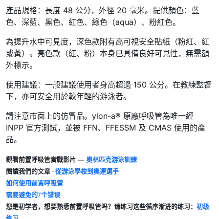
產品規格：長度 48 公分，外徑 20 毫米。提供顏色：藍
色、深藍、黑色、紅色、綠色（aqua）、粉紅色。
為提升水中可見度，深色款附有高可視安全貼紙（粉紅、紅
或黃）。亮色款（紅、粉）本身已具備良好可見性，無需額
外標示。
使用建議：一般建議使用者身高超過 150 公分。在教練監督
下，亦可安全用於較年輕的游泳者。
請注意市面上的仿冒品。ylon-a® 原廠呼吸管為唯一經
INPP 官方測試，並被 FFN、FFESSM 及 CMAS 使用的產
品。
—
奧林匹克游泳訓練
觀看前置呼吸管實戰影片
閱讀我們的文章 -
從游泳學校到奧運選手
如何使用前置呼吸管
需要避免的7个错误
您是初学者，想要熟悉前置呼吸管吗？请练习这些循序渐进的练习：
初级
练习