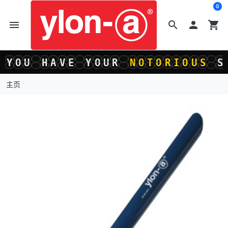
0
menu
search

shopping_cart
O
U
H
A
V
E
Y
O
U
R
N
O
T
O
R
I
O
U
S
S
I
O
U
H
A
V
E
Y
O
U
R
N
O
T
O
R
I
O
U
S
S
I
主页